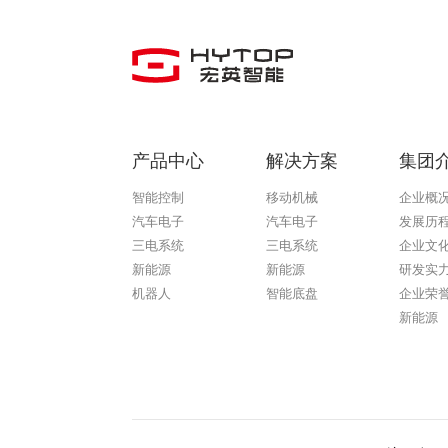
产品中心
解决方案
集团
智能控制
移动机械
企业概
汽车电子
汽车电子
发展历
三电系统
三电系统
企业文
新能源
新能源
研发实
机器人
智能底盘
企业荣
新能源
公海jcjc