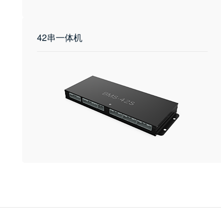
42串一体机