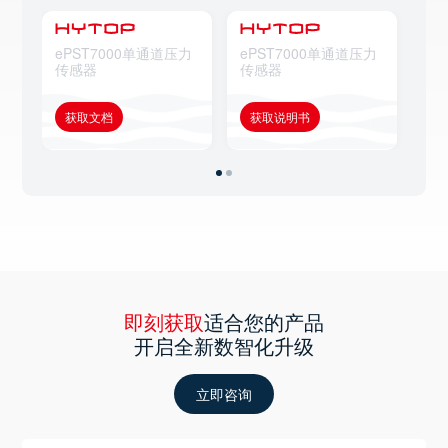
ePST7000单通道压力
ePST7000单通道压力
eP
传感器
传感器
传
获取文档
获取说明书
获
即刻获取
适合您的产品
开启全新数智化升级
立即咨询