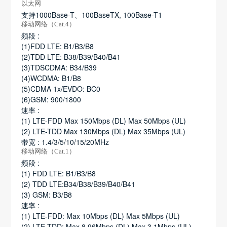
以太网
支持1000Base-T、100BaseTX, 100Base-T1
移动网络（Cat.4）
频段 :
(1)FDD LTE: B1/B3/B8
(2)TDD LTE: B38/B39/B40/B41
(3)TDSCDMA: B34/B39
(4)WCDMA: B1/B8
(5)CDMA 1x/EVDO: BC0
(6)GSM: 900/1800
速率 :
(1) LTE-FDD Max 150Mbps (DL) Max 50Mbps (UL)
(2) LTE-TDD Max 130Mbps (DL) Max 35Mbps (UL)
带宽 : 1.4/3/5/10/15/20MHz
移动网络（Cat.1）
频段 :
(1) FDD LTE: B1/B3/B8
(2) TDD LTE:B34/B38/B39/B40/B41
(3) GSM: B3/B8
速率 :
(1) LTE-FDD: Max 10Mbps (DL) Max 5Mbps (UL)
(2) LTE-TDD: Max 8.96Mbps (DL) Max 3.1Mbps (UL)